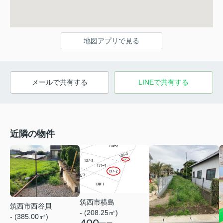
地図アプリで見る
メールで共有する
LINEで共有する
近隣の物件
筑西市横島
筑西市西谷貝
- (208.25㎡)
- (385.00㎡)