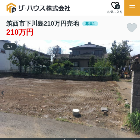
0
お気に入り
筑西市下川島210万円売地
募集1
210万円
1
/
7