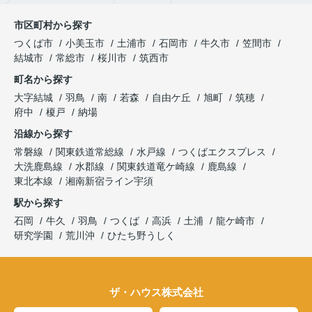
市区町村から探す
つくば市
小美玉市
土浦市
石岡市
牛久市
笠間市
結城市
常総市
桜川市
筑西市
町名から探す
大字結城
羽鳥
南
若森
自由ケ丘
旭町
筑穂
府中
榎戸
納場
沿線から探す
常磐線
関東鉄道常総線
水戸線
つくばエクスプレス
大洗鹿島線
水郡線
関東鉄道竜ケ崎線
鹿島線
東北本線
湘南新宿ライン宇須
駅から探す
石岡
牛久
羽鳥
つくば
高浜
土浦
龍ケ崎市
研究学園
荒川沖
ひたち野うしく
ザ・ハウス株式会社