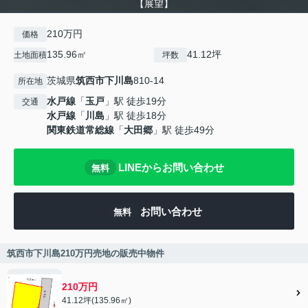
【展望】
210万円
価格
135.96㎡
41.12坪
土地面積
坪数
茨城県
筑西市
下川島
810-14
所在地
水戸線
「
玉戸
」駅 徒歩19分
交通
水戸線
「
川島
」駅 徒歩18分
関東鉄道常総線
「
大田郷
」駅 徒歩49分
LINEからお問い合わせ
無料
お問い合わせ
無料
筑西市下川島210万円売地の販売中物件
210万円
41.12坪(135.96㎡)