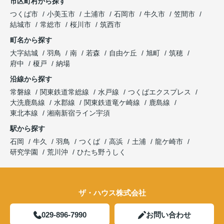
市区町村から探す
つくば市
小美玉市
土浦市
石岡市
牛久市
笠間市
結城市
常総市
桜川市
筑西市
町名から探す
大字結城
羽鳥
南
若森
自由ケ丘
旭町
筑穂
府中
榎戸
納場
沿線から探す
常磐線
関東鉄道常総線
水戸線
つくばエクスプレス
大洗鹿島線
水郡線
関東鉄道竜ケ崎線
鹿島線
東北本線
湘南新宿ライン宇須
駅から探す
石岡
牛久
羽鳥
つくば
高浜
土浦
龍ケ崎市
研究学園
荒川沖
ひたち野うしく
ザ・ハウス株式会社
029-896-7990
お問い合わせ