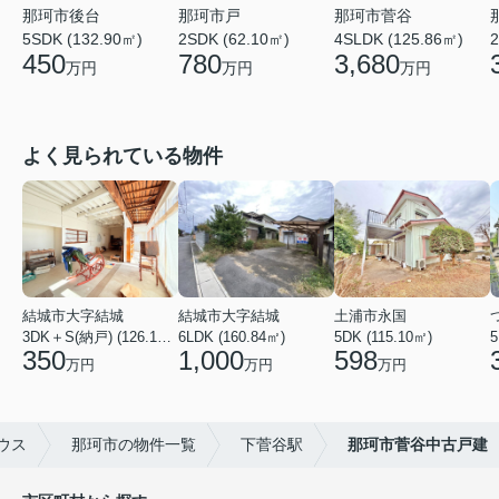
那珂市後台
那珂市戸
那珂市菅谷
5SDK (132.90㎡)
2SDK (62.10㎡)
4SLDK (125.86㎡)
2
450
780
3,680
万円
万円
万円
よく見られている物件
結城市大字結城
結城市大字結城
土浦市永国
3DK＋S(納戸) (126.19㎡)
6LDK (160.84㎡)
5DK (115.10㎡)
5
350
1,000
598
万円
万円
万円
ウス
那珂市の物件一覧
下菅谷駅
那珂市菅谷中古戸建