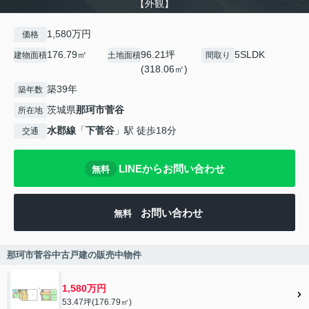
【外観】
1,580万円
価格
176.79㎡
96.21坪
5SLDK
建物面積
土地面積
間取り
(318.06㎡)
築39年
築年数
茨城県
那珂市
菅谷
所在地
水郡線
「
下菅谷
」駅 徒歩18分
交通
LINEからお問い合わせ
無料
お問い合わせ
無料
那珂市菅谷中古戸建の販売中物件
1,580万円
53.47坪(176.79㎡)