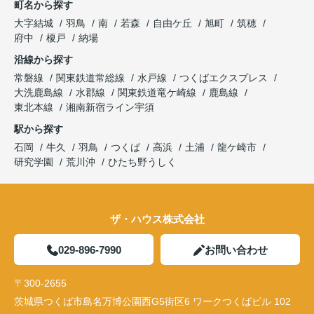
町名から探す
大字結城
羽鳥
南
若森
自由ケ丘
旭町
筑穂
府中
榎戸
納場
沿線から探す
常磐線
関東鉄道常総線
水戸線
つくばエクスプレス
大洗鹿島線
水郡線
関東鉄道竜ケ崎線
鹿島線
東北本線
湘南新宿ライン宇須
駅から探す
石岡
牛久
羽鳥
つくば
高浜
土浦
龍ケ崎市
研究学園
荒川沖
ひたち野うしく
ザ・ハウス株式会社
029-896-7990
お問い合わせ
〒300-2655
茨城県つくば市島名万博公園西G5街区6 ワークつくばビル 102