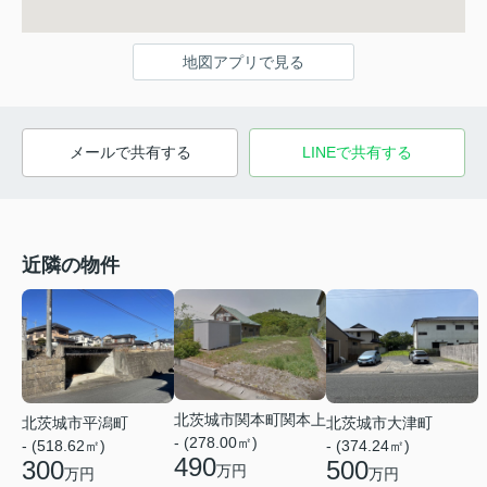
地図アプリで見る
メールで共有する
LINEで共有する
近隣の物件
北茨城市関本町関本上
北茨城市平潟町
北茨城市大津町
- (278.00㎡)
- (518.62㎡)
- (374.24㎡)
490
300
500
万円
万円
万円