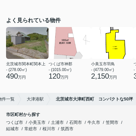
よく見られている物件
北茨城市関本町関本上
つくば市神郡
小美玉市羽鳥
- (278.00㎡)
- (1015.00㎡)
- (4779.00㎡)
-
490
120
2,150
万円
万円
万円
物件一覧
大津港駅
北茨城市大津町西町 コンパクトな50坪
市区町村から探す
つくば市
小美玉市
土浦市
石岡市
牛久市
笠間市
結城市
常総市
桜川市
筑西市