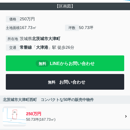
【区画図】
250万円
価格
167.73㎡
50.73坪
土地面積
坪数
茨城県
北茨城市
大津町
所在地
常磐線
「
大津港
」駅 徒歩26分
交通
LINEからお問い合わせ
無料
お問い合わせ
無料
北茨城市大津町西町 コンパクトな50坪の販売中物件
250万円
50.73坪(167.73㎡)