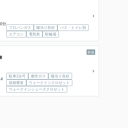
0分
プロパンガス
陽当り良好
バス・トイレ別
エアコン
電気有
駐輪場
新築
棟
駐車2台可
都市ガス
陽当り良好
4
収納豊富
ウォークインクロゼット
ウォークインシューズクロゼット