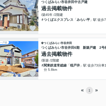
つくばみらい市谷井田中古戸建
過去掲載物件
/築45年 /2階建
つくばエクスプレス
「
みらい平
」駅 徒歩7
一戸建
つくばみらい市
谷井田
つくばみらい市谷井田6期 新築戸建 2号
過去掲載物件
/新築 /2階建
関東鉄道常総線
「
稲戸井
」駅 徒歩73分車1
分 5.8km
1