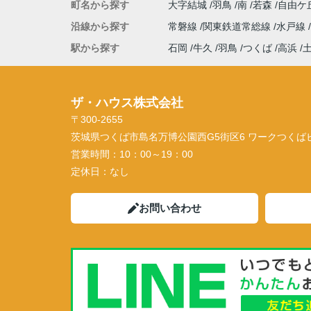
町名から探す
大字結城
羽鳥
南
若森
自由ケ
沿線から探す
常磐線
関東鉄道常総線
水戸線
駅から探す
石岡
牛久
羽鳥
つくば
高浜
ザ・ハウス株式会社
〒300-2655
茨城県つくば市島名万博公園西G5街区6 ワークつくばビル
営業時間：
10：00～19：00
定休日：
なし
お問い合わせ