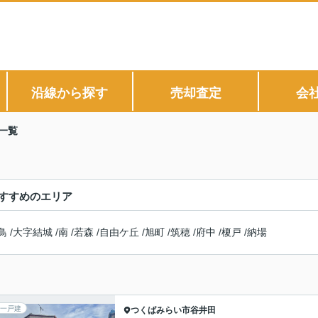
沿線から探す
売却査定
会
一覧
すすめのエリア
鳥
/
大字結城
/
南
/
若森
/
自由ケ丘
/
旭町
/
筑穂
/
府中
/
榎戸
/
納場
一戸建
つくばみらい市
谷井田