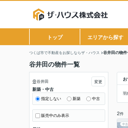
トップ
エリアから探す
谷井田の物件
つくば市で不動産をお探しならザ・ハウス
谷井田の物件一覧
お
谷井田
変更
新築・中古
羽
指定しない
新築
中古
2
件
販売中のみ表示
中古