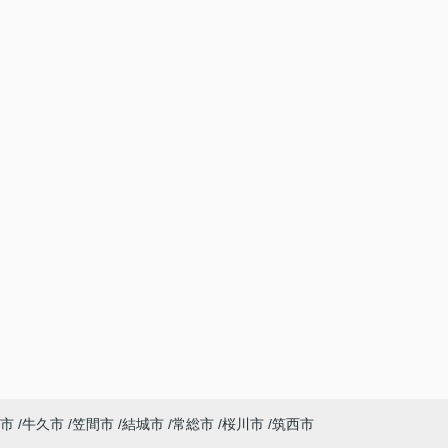
市
牛久市
笠間市
結城市
常総市
桜川市
筑西市