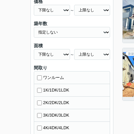
価格
～
築年数
面積
～
新築
間取り
ワンルーム
1K/1DK/1LDK
2K/2DK/2LDK
3K/3DK/3LDK
4K/4DK/4LDK