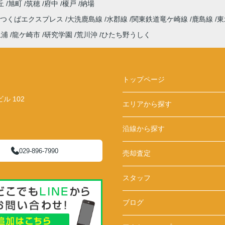
丘
旭町
筑穂
府中
榎戸
納場
つくばエクスプレス
大洗鹿島線
水郡線
関東鉄道竜ケ崎線
鹿島線
東
土浦
龍ケ崎市
研究学園
荒川沖
ひたち野うしく
トップページ
 102
エリアから探す
沿線から探す
029-896-7990
売却査定
スタッフ
ブログ