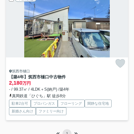
筑西市樋口
【築4年】筑西市樋口中古物件
2,180
万円
- / 99.37㎡ / 4LDK＋S(納戸) /築4年
真岡鉄道「ひぐち」駅 徒歩8分
駐車2台可
プロパンガス
フローリング
閑静な住宅地
新婚さん向け
ファミリー向け
1