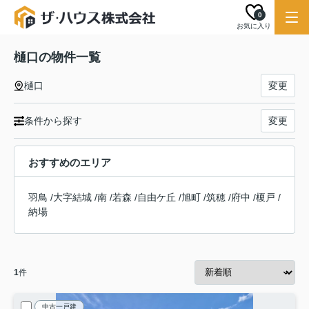
0
お気に入り
樋口の物件一覧
樋口
変更
条件から探す
変更
おすすめのエリア
羽鳥
/
大字結城
/
南
/
若森
/
自由ケ丘
/
旭町
/
筑穂
/
府中
/
榎戸
/
納場
1
件
中古一戸建