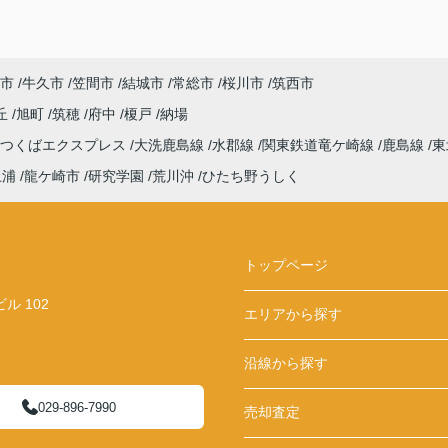
市
牛久市
笠間市
結城市
常総市
桜川市
筑西市
丘
旭町
筑穂
府中
榎戸
納場
つくばエクスプレス
大洗鹿島線
水郡線
関東鉄道竜ケ崎線
鹿島線
東
土浦
龍ケ崎市
研究学園
荒川沖
ひたち野うしく
トップページ
 102
エリアから探す
沿線から探す
029-896-7990
売却査定