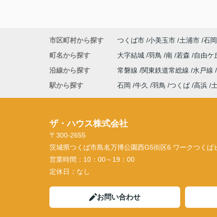
市区町村から探す
つくば市
小美玉市
土浦市
石岡
町名から探す
大字結城
羽鳥
南
若森
自由ケ
沿線から探す
常磐線
関東鉄道常総線
水戸線
駅から探す
石岡
牛久
羽鳥
つくば
高浜
ザ・ハウス株式会社
〒300-2655
茨城県つくば市島名万博公園西G5街区6 ワークつくばビル
営業時間：
10：00～19：00
定休日：
なし
お問い合わせ