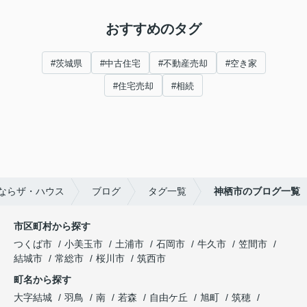
おすすめのタグ
#茨城県
#中古住宅
#不動産売却
#空き家
#住宅売却
#相続
ならザ・ハウス
ブログ
タグ一覧
神栖市のブログ一覧
市区町村から探す
つくば市
小美玉市
土浦市
石岡市
牛久市
笠間市
結城市
常総市
桜川市
筑西市
町名から探す
大字結城
羽鳥
南
若森
自由ケ丘
旭町
筑穂