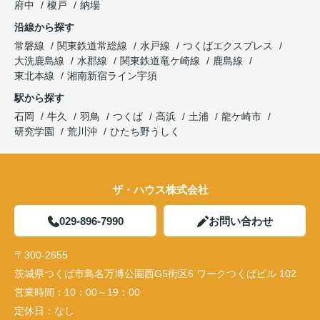
府中
榎戸
納場
沿線から探す
常磐線
関東鉄道常総線
水戸線
つくばエクスプレス
大洗鹿島線
水郡線
関東鉄道竜ケ崎線
鹿島線
東北本線
湘南新宿ライン宇須
駅から探す
石岡
牛久
羽鳥
つくば
高浜
土浦
龍ケ崎市
研究学園
荒川沖
ひたち野うしく
ザ・ハウス株式会社
029-896-7990
お問い合わせ
〒300-2655
茨城県つくば市島名万博公園西G5街区6 ワークつくばビル 102
営業時間：
10：00～19：00
定休日：
なし