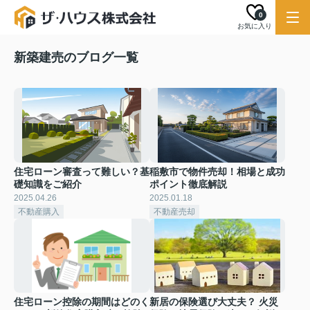
0
お気に入り
新築建売のブログ一覧
住宅ローン審査って難しい？基
稲敷市で物件売却！相場と成功
礎知識をご紹介
ポイント徹底解説
2025.04.26
2025.01.18
不動産購入
不動産売却
住宅ローン控除の期間はどのく
新居の保険選び大丈夫？ 火災