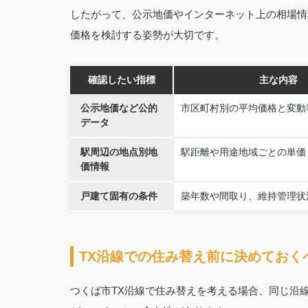
したがって、公示地価やインターネット上の相場情
価格を検討する姿勢が大切です。
確認したい指標
主な内容
公示地価など公的
市区町村別の平均価格と変動
データ
駅周辺の地点別地
駅距離や用途地域ごとの単価
価情報
戸建て固有の条件
築年数や間取り、維持管理状
TX沿線での住み替え前に決めておく
つくば市TX沿線で住み替えを考える場合、同じ沿