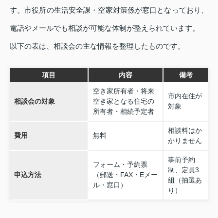
す。市役所の生活安全課・空家対策係が窓口となっており、
電話やメールでも相談が可能な体制が整えられています。
以下の表は、相談会の主な情報を整理したものです。
項目
内容
備考
空き家所有者・将来
市内在住が
相談会の対象
空き家となる住宅の
対象
所有者・相続予定者
相談料はか
費用
無料
かりません
事前予約
フォーム・予約票
制、定員3
申込方法
（郵送・FAX・Eメー
組（抽選あ
ル・窓口）
り）