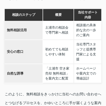
当社サポート
相談のステップ
概要
内容
相談後の具体
土浦市の相談会
無料相談活用
的な次の一歩
で専門家へ相談
のご案内
当社専門スタ
初めてでも相談
ッフと提携専
安心の窓口
しやすい体制
門家による支
援
「土浦市 空き家
ホームページ
自然な誘導
売却 無料相談」
や案内文での
を案内文に配置
導線設計
このように、無料相談をきっかけに当社へのお問い合わせへ
とつなげるプロセスを、かゆいところに手が届くような案内