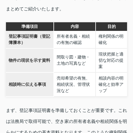
まとめてご紹介いたします。
準備項目
内容
目的
登記事項証明書（登記
所有者名義・相続
権利関係の明
簿謄本）
の有無の確認
確化
現状把握と適
間取り図・建物・
物件の現状を示す資料
切な対応の提
土地の写真など
案
売却希望の有無、
相談内容の明
相談時に伝える事項
相続状況、管理状
確化と効率ア
況など
ップ
まず、登記事項証明書を準備しておくことが重要です。これ
は法務局で取得可能で、空き家の所有者名義や相続関係を明
らかにするための基本資料となります。このような権利関係