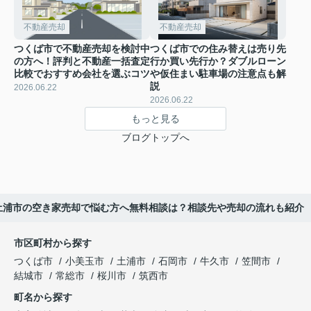
不動産売却
不動産売却
つくば市で不動産売却を検討中
つくば市での住み替えは売り先
の方へ！評判と不動産一括査定
行か買い先行か？ダブルローン
比較でおすすめ会社を選ぶコツ
や仮住まい駐車場の注意点も解
説
2026.06.22
2026.06.22
もっと見る
ブログトップへ
土浦市の空き家売却で悩む方へ無料相談は？相談先や売却の流れも紹介
市区町村から探す
つくば市
小美玉市
土浦市
石岡市
牛久市
笠間市
結城市
常総市
桜川市
筑西市
町名から探す