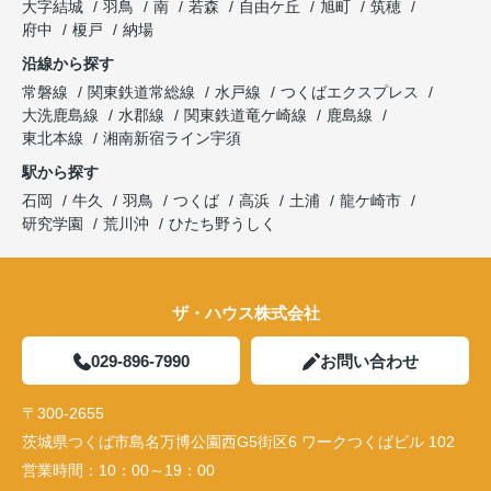
大字結城
羽鳥
南
若森
自由ケ丘
旭町
筑穂
府中
榎戸
納場
沿線から探す
常磐線
関東鉄道常総線
水戸線
つくばエクスプレス
大洗鹿島線
水郡線
関東鉄道竜ケ崎線
鹿島線
東北本線
湘南新宿ライン宇須
駅から探す
石岡
牛久
羽鳥
つくば
高浜
土浦
龍ケ崎市
研究学園
荒川沖
ひたち野うしく
ザ・ハウス株式会社
029-896-7990
お問い合わせ
〒300-2655
茨城県つくば市島名万博公園西G5街区6 ワークつくばビル 102
営業時間：
10：00～19：00