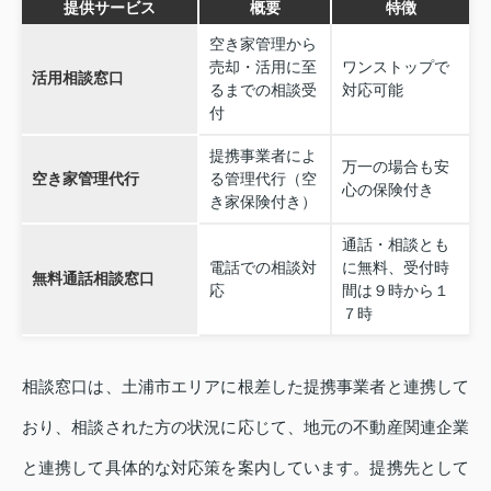
提供サービス
概要
特徴
空き家管理から
売却・活用に至
ワンストップで
活用相談窓口
るまでの相談受
対応可能
付
提携事業者によ
万一の場合も安
空き家管理代行
る管理代行（空
心の保険付き
き家保険付き）
通話・相談とも
電話での相談対
に無料、受付時
無料通話相談窓口
応
間は９時から１
７時
相談窓口は、土浦市エリアに根差した提携事業者と連携して
おり、相談された方の状況に応じて、地元の不動産関連企業
と連携して具体的な対応策を案内しています。提携先として