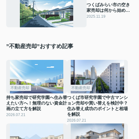
つくばみらい市の空き
家売却は何から始める
べき？相場や手順を知
2025.11.19
って安心取引を目指そ
う
”不動産売却”おすすめ記事
不動産売却
不動産売却
持ち家売却で研究学園へ住み替
つくば市研究学園で中古マンシ
えたい方へ！無理のない資金計
ョン売却や買い替えを検討中？
画の立て方を解説
住み替え成功のポイントと相場
を解説
2026.07.21
2026.07.21