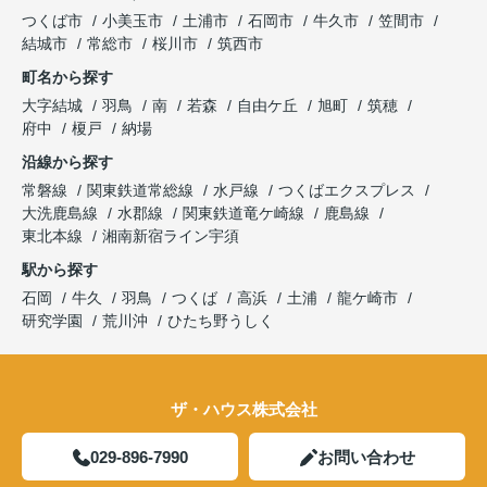
つくば市
小美玉市
土浦市
石岡市
牛久市
笠間市
結城市
常総市
桜川市
筑西市
町名から探す
大字結城
羽鳥
南
若森
自由ケ丘
旭町
筑穂
府中
榎戸
納場
沿線から探す
常磐線
関東鉄道常総線
水戸線
つくばエクスプレス
大洗鹿島線
水郡線
関東鉄道竜ケ崎線
鹿島線
東北本線
湘南新宿ライン宇須
駅から探す
石岡
牛久
羽鳥
つくば
高浜
土浦
龍ケ崎市
研究学園
荒川沖
ひたち野うしく
ザ・ハウス株式会社
029-896-7990
お問い合わせ