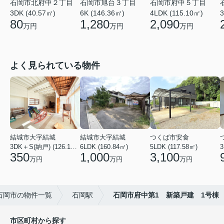
石岡市府中５丁目
石岡市北府中２丁目
石岡市旭台３丁目
4LDK (115.10㎡)
3
3DK (40.57㎡)
6K (146.36㎡)
2,090
80
1,280
万円
万円
万円
よく見られている物件
結城市大字結城
結城市大字結城
つくば市安食
3DK＋S(納戸) (126.19㎡)
6LDK (160.84㎡)
5LDK (117.58㎡)
350
1,000
3,100
万円
万円
万円
石岡市の物件一覧
石岡駅
石岡市府中第1 新築戸建 1号棟
市区町村から探す