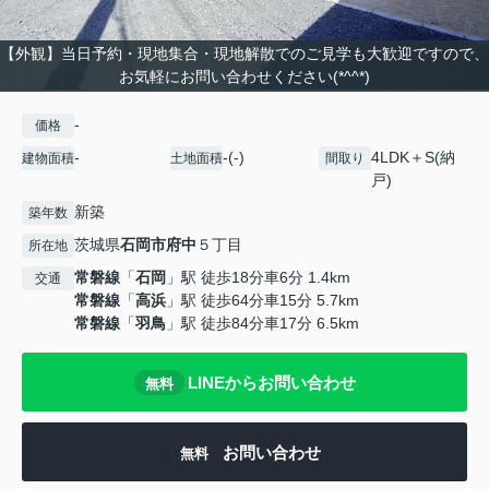
【外観】当日予約・現地集合・現地解散でのご見学も大歓迎ですので、
お気軽にお問い合わせください(*^^*)
-
価格
-
-(-)
4LDK＋S(納
建物面積
土地面積
間取り
戸)
新築
築年数
茨城県
石岡市
府中
５丁目
所在地
常磐線
「
石岡
」駅 徒歩18分車6分 1.4km
交通
常磐線
「
高浜
」駅 徒歩64分車15分 5.7km
常磐線
「
羽鳥
」駅 徒歩84分車17分 6.5km
LINEからお問い合わせ
無料
お問い合わせ
無料