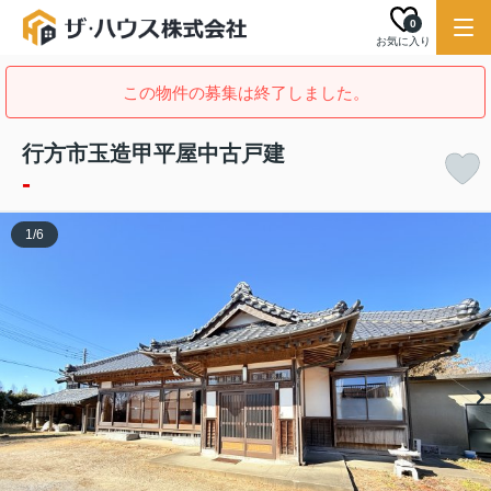
0
お気に入り
この物件の募集は終了しました。
行方市玉造甲平屋中古戸建
-
1
/
6