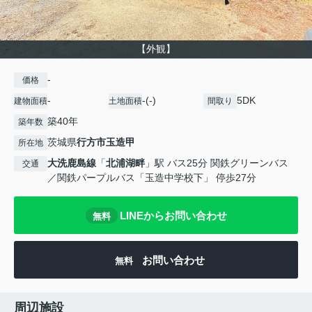
【外観】
-
価格
-
-(-)
5DK
建物面積
土地面積
間取り
築40年
築年数
茨城県
行方市
玉造甲
所在地
大洗鹿島線
「
北浦湖畔
」駅 バス25分 関鉄グリーンバス
交通
／関鉄パープルバス「玉造中学校下」 停歩27分
LINEからお問い合わせ
無料
お問い合わせ
無料
周辺施設