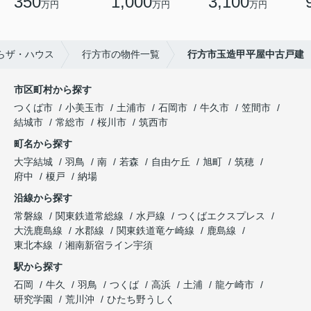
350
1,000
3,100
万円
万円
万円
らザ・ハウス
行方市の物件一覧
行方市玉造甲平屋中古戸建
市区町村から探す
つくば市
小美玉市
土浦市
石岡市
牛久市
笠間市
結城市
常総市
桜川市
筑西市
町名から探す
大字結城
羽鳥
南
若森
自由ケ丘
旭町
筑穂
府中
榎戸
納場
沿線から探す
常磐線
関東鉄道常総線
水戸線
つくばエクスプレス
大洗鹿島線
水郡線
関東鉄道竜ケ崎線
鹿島線
東北本線
湘南新宿ライン宇須
駅から探す
石岡
牛久
羽鳥
つくば
高浜
土浦
龍ケ崎市
研究学園
荒川沖
ひたち野うしく