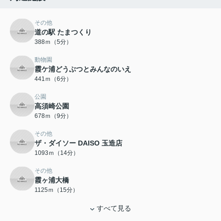
その他
道の駅 たまつくり
388ｍ（5分）
動物園
霞ケ浦どうぶつとみんなのいえ
441ｍ（6分）
公園
高須崎公園
678ｍ（9分）
その他
ザ・ダイソー DAISO 玉造店
1093ｍ（14分）
その他
霞ヶ浦大橋
1125ｍ（15分）
すべて見る