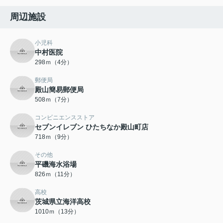
周辺施設
小児科
中村医院
298ｍ（4分）
郵便局
殿山簡易郵便局
508ｍ（7分）
コンビニエンスストア
セブンイレブン ひたちなか殿山町店
718ｍ（9分）
その他
平磯海水浴場
826ｍ（11分）
高校
茨城県立海洋高校
1010ｍ（13分）