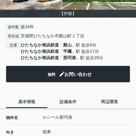
【外観】
築34年
築年数
茨城県ひたちなか市殿山町１丁目
所在地
ひたちなか海浜鉄道
「
殿山
」駅 徒歩9分
交通
ひたちなか海浜鉄道
「
平磯
」駅 徒歩17分
ひたちなか海浜鉄道
「
那珂湊
」駅 徒歩28分
お問い合わせ
無料
基本情報
設備条件
周辺環境
ルシール那珂湊
物件名
南東
向き