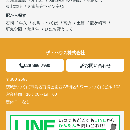
大洗鹿島線
水郡線
関東鉄道竜ケ崎線
鹿島線
東北本線
湘南新宿ライン宇須
駅から探す
石岡
牛久
羽鳥
つくば
高浜
土浦
龍ケ崎市
研究学園
荒川沖
ひたち野うしく
ザ・ハウス株式会社
029-896-7990
お問い合わせ
〒300-2655
茨城県つくば市島名万博公園西G5街区6 ワークつくばビル 102
営業時間：
10：00～19：00
定休日：
なし