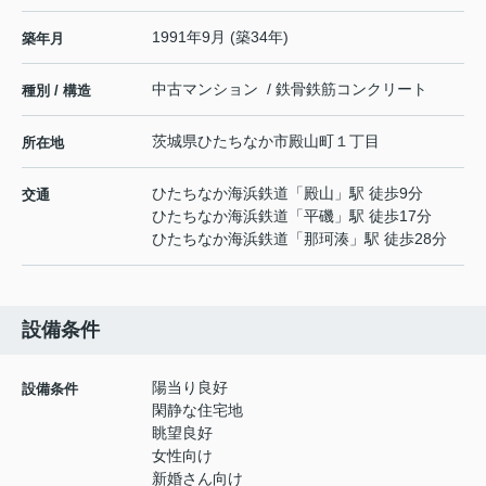
1991年9月 (築34年)
築年月
中古マンション / 鉄骨鉄筋コンクリート
種別 / 構造
茨城県
ひたちなか市
殿山町
１丁目
所在地
ひたちなか海浜鉄道
「
殿山
」駅 徒歩9分
交通
ひたちなか海浜鉄道
「
平磯
」駅 徒歩17分
ひたちなか海浜鉄道
「
那珂湊
」駅 徒歩28分
設備条件
陽当り良好
設備条件
閑静な住宅地
眺望良好
女性向け
新婚さん向け