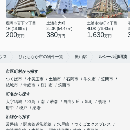
鹿嶋市宮下２丁目
土浦市大町
土浦市港町２丁目
1R (18.88㎡)
3LDK (54.47㎡)
4LDK (76.43㎡)
3
200
380
1,630
万円
万円
万円
ウス
ひたちなか市の物件一覧
殿山駅
ルシール那珂湊
市区町村から探す
つくば市
小美玉市
土浦市
石岡市
牛久市
笠間市
結城市
常総市
桜川市
筑西市
町名から探す
大字結城
羽鳥
南
若森
自由ケ丘
旭町
筑穂
府中
榎戸
納場
沿線から探す
常磐線
関東鉄道常総線
水戸線
つくばエクスプレス