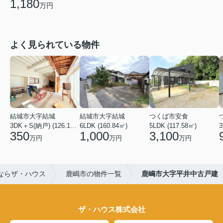
1,180
万円
よく見られている物件
結城市大字結城
結城市大字結城
つくば市安食
3DK＋S(納戸) (126.19㎡)
6LDK (160.84㎡)
5LDK (117.58㎡)
350
1,000
3,100
万円
万円
万円
ならザ・ハウス
鹿嶋市の物件一覧
鹿嶋市大字平井中古戸建
ザ・ハウス株式会社