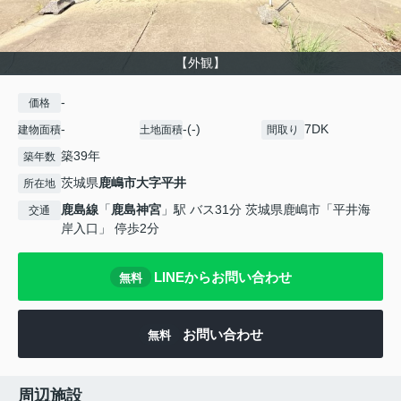
【外観】
-
価格
-
-(-)
7DK
建物面積
土地面積
間取り
築39年
築年数
茨城県
鹿嶋市
大字平井
所在地
鹿島線
「
鹿島神宮
」駅 バス31分 茨城県鹿嶋市「平井海
交通
岸入口」 停歩2分
LINEからお問い合わせ
無料
お問い合わせ
無料
周辺施設