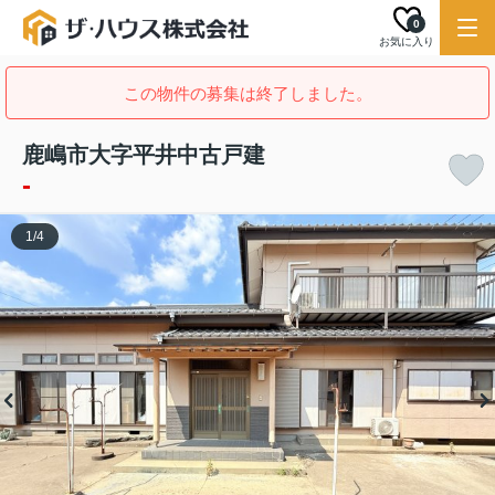
0
お気に入り
この物件の募集は終了しました。
鹿嶋市大字平井中古戸建
-
1
/
4