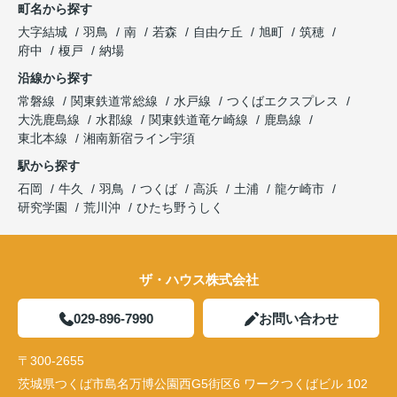
町名から探す
大字結城
羽鳥
南
若森
自由ケ丘
旭町
筑穂
府中
榎戸
納場
沿線から探す
常磐線
関東鉄道常総線
水戸線
つくばエクスプレス
大洗鹿島線
水郡線
関東鉄道竜ケ崎線
鹿島線
東北本線
湘南新宿ライン宇須
駅から探す
石岡
牛久
羽鳥
つくば
高浜
土浦
龍ケ崎市
研究学園
荒川沖
ひたち野うしく
ザ・ハウス株式会社
029-896-7990
お問い合わせ
〒300-2655
茨城県つくば市島名万博公園西G5街区6 ワークつくばビル 102