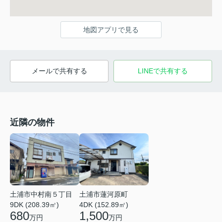
地図アプリで見る
メールで共有する
LINEで共有する
近隣の物件
土浦市蓮河原町
土浦市中村南５丁目
4DK (152.89㎡)
9DK (208.39㎡)
1,500
680
万円
万円