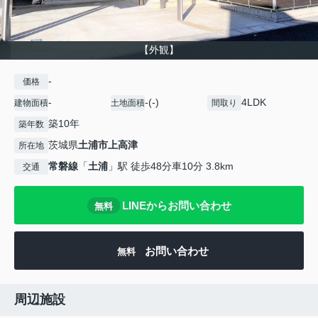
【外観】
-
価格
-
-(-)
4LDK
建物面積
土地面積
間取り
築10年
築年数
茨城県
土浦市
上高津
所在地
常磐線
「
土浦
」駅 徒歩48分車10分 3.8km
交通
LINEからお問い合わせ
無料
お問い合わせ
無料
周辺施設