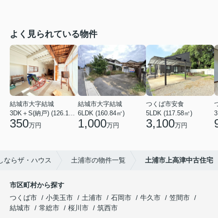
よく見られている物件
結城市大字結城
結城市大字結城
つくば市安食
3DK＋S(納戸) (126.19㎡)
6LDK (160.84㎡)
5LDK (117.58㎡)
350
1,000
3,100
万円
万円
万円
しならザ・ハウス
土浦市の物件一覧
土浦市上高津中古住宅
市区町村から探す
つくば市
小美玉市
土浦市
石岡市
牛久市
笠間市
結城市
常総市
桜川市
筑西市