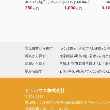
3DK＋S(納戸) (126.19㎡)
6LDK (160.84㎡)
5LDK
350
1,000
3,1
万円
万円
市区町村から探す
つくば市
小美玉市
土浦市
石岡
町名から探す
大字結城
羽鳥
南
若森
自由ケ
沿線から探す
常磐線
関東鉄道常総線
水戸線
駅から探す
石岡
牛久
羽鳥
つくば
高浜
ザ・ハウス株式会社
〒300-2655
茨城県つくば市島名万博公園西G5街区6 ワークつくばビル
営業時間：
10：00～19：00