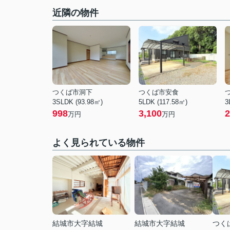
近隣の物件
つくば市洞下
つくば市安食
3SLDK (93.98㎡)
5LDK (117.58㎡)
3
998
3,100
2
万円
万円
よく見られている物件
結城市大字結城
結城市大字結城
つく