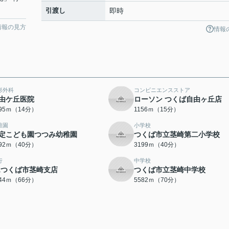
引渡し
即時
情報の見方
情報
形外科
コンビニエンスストア
由ケ丘医院
ローソン つくば自由ヶ丘店
095ｍ（14分）
1156ｍ（15分）
稚園
小学校
定こども園つつみ幼稚園
つくば市立茎崎第二小学校
192ｍ（40分）
3199ｍ（40分）
行
中学校
Aつくば市茎崎支店
つくば市立茎崎中学校
244ｍ（66分）
5582ｍ（70分）