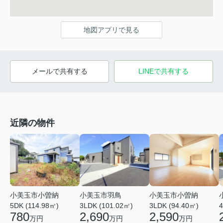
地図アプリで見る
メールで共有する
LINEで共有する
近隣の物件
小美玉市羽鳥
小美玉市小曽納
小美玉市小曽納
3LDK (101.02㎡)
3LDK (94.40㎡)
4
5DK (114.98㎡)
2,690
2,590
780
万円
万円
万円