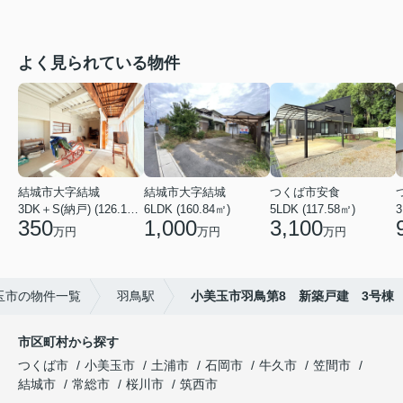
よく見られている物件
結城市大字結城
結城市大字結城
つくば市安食
3DK＋S(納戸) (126.19㎡)
6LDK (160.84㎡)
5LDK (117.58㎡)
350
1,000
3,100
万円
万円
万円
玉市の物件一覧
羽鳥駅
小美玉市羽鳥第8 新築戸建 3号棟
市区町村から探す
つくば市
小美玉市
土浦市
石岡市
牛久市
笠間市
結城市
常総市
桜川市
筑西市