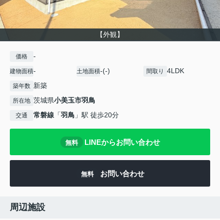
【外観】
-
価格
-
-(-)
4LDK
建物面積
土地面積
間取り
新築
築年数
茨城県
小美玉市
羽鳥
所在地
常磐線
「
羽鳥
」駅 徒歩20分
交通
LINEからお問い合わせ
無料
お問い合わせ
無料
周辺施設