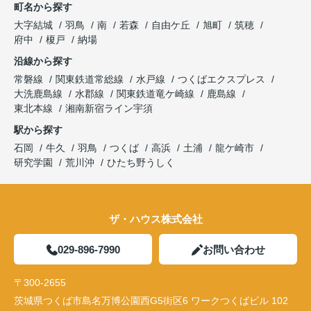
町名から探す
大字結城
羽鳥
南
若森
自由ケ丘
旭町
筑穂
府中
榎戸
納場
沿線から探す
常磐線
関東鉄道常総線
水戸線
つくばエクスプレス
大洗鹿島線
水郡線
関東鉄道竜ケ崎線
鹿島線
東北本線
湘南新宿ライン宇須
駅から探す
石岡
牛久
羽鳥
つくば
高浜
土浦
龍ケ崎市
研究学園
荒川沖
ひたち野うしく
ザ・ハウス株式会社
029-896-7990
お問い合わせ
〒300-2655
茨城県つくば市島名万博公園西G5街区6 ワークつくばビル 102