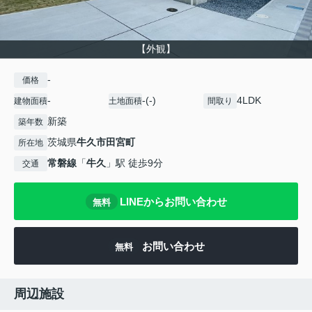
【外観】
-
価格
-
-(-)
4LDK
建物面積
土地面積
間取り
新築
築年数
茨城県
牛久市
田宮町
所在地
常磐線
「
牛久
」駅 徒歩9分
交通
LINEからお問い合わせ
無料
お問い合わせ
無料
周辺施設