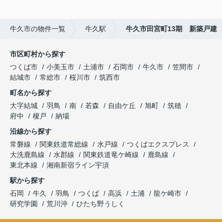
牛久市の物件一覧
牛久駅
牛久市田宮町13期 新築戸建
市区町村から探す
つくば市
小美玉市
土浦市
石岡市
牛久市
笠間市
結城市
常総市
桜川市
筑西市
町名から探す
大字結城
羽鳥
南
若森
自由ケ丘
旭町
筑穂
府中
榎戸
納場
沿線から探す
常磐線
関東鉄道常総線
水戸線
つくばエクスプレス
大洗鹿島線
水郡線
関東鉄道竜ケ崎線
鹿島線
東北本線
湘南新宿ライン宇須
駅から探す
石岡
牛久
羽鳥
つくば
高浜
土浦
龍ケ崎市
研究学園
荒川沖
ひたち野うしく