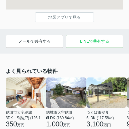
地図アプリで見る
メールで共有する
LINEで共有する
よく見られている物件
結城市大字結城
結城市大字結城
つくば市安食
3DK＋S(納戸) (126.19㎡)
6LDK (160.84㎡)
5LDK (117.58㎡)
350
1,000
3,100
万円
万円
万円