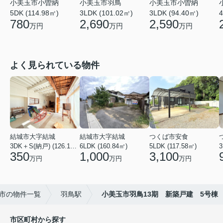
小美玉市羽鳥
小美玉市小曽納
小美玉市小曽納
3LDK (101.02㎡)
3LDK (94.40㎡)
4
5DK (114.98㎡)
2,690
2,590
780
万円
万円
万円
よく見られている物件
結城市大字結城
結城市大字結城
つくば市安食
3DK＋S(納戸) (126.19㎡)
6LDK (160.84㎡)
5LDK (117.58㎡)
350
1,000
3,100
万円
万円
万円
市の物件一覧
羽鳥駅
小美玉市羽鳥13期 新築戸建 5号棟
市区町村から探す