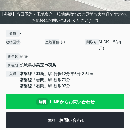
【外観】当日予約・現地集合・現地解散でのご見学も大歓迎ですので、
お気軽にお問い合わせください(*^^*)
-
価格
-
-(-)
3LDK＋S(納
建物面積
土地面積
間取り
戸)
新築
築年数
茨城県
小美玉市
羽鳥
所在地
常磐線
「
羽鳥
」駅 徒歩12分車6分 2.5km
交通
常磐線
「
岩間
」駅 徒歩79分
常磐線
「
石岡
」駅 徒歩97分
LINEからお問い合わせ
無料
お問い合わせ
無料