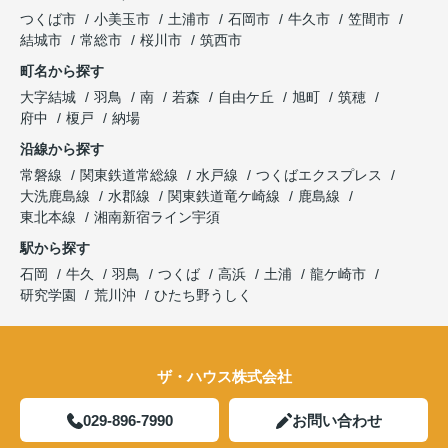
つくば市
小美玉市
土浦市
石岡市
牛久市
笠間市
結城市
常総市
桜川市
筑西市
町名から探す
大字結城
羽鳥
南
若森
自由ケ丘
旭町
筑穂
府中
榎戸
納場
沿線から探す
常磐線
関東鉄道常総線
水戸線
つくばエクスプレス
大洗鹿島線
水郡線
関東鉄道竜ケ崎線
鹿島線
東北本線
湘南新宿ライン宇須
駅から探す
石岡
牛久
羽鳥
つくば
高浜
土浦
龍ケ崎市
研究学園
荒川沖
ひたち野うしく
ザ・ハウス株式会社
029-896-7990
お問い合わせ