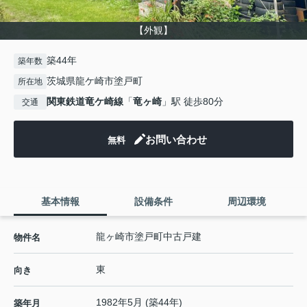
【外観】
築44年
築年数
茨城県龍ケ崎市塗戸町
所在地
関東鉄道竜ケ崎線
「
竜ヶ崎
」駅 徒歩80分
交通
お問い合わせ
無料
基本情報
設備条件
周辺環境
龍ヶ崎市塗戸町中古戸建
物件名
東
向き
1982年5月 (築44年)
築年月