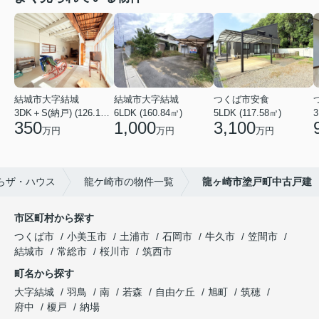
結城市大字結城
結城市大字結城
つくば市安食
3DK＋S(納戸) (126.19㎡)
6LDK (160.84㎡)
5LDK (117.58㎡)
350
1,000
3,100
万円
万円
万円
らザ・ハウス
龍ケ崎市の物件一覧
龍ヶ崎市塗戸町中古戸建
市区町村から探す
つくば市
小美玉市
土浦市
石岡市
牛久市
笠間市
結城市
常総市
桜川市
筑西市
町名から探す
大字結城
羽鳥
南
若森
自由ケ丘
旭町
筑穂
府中
榎戸
納場