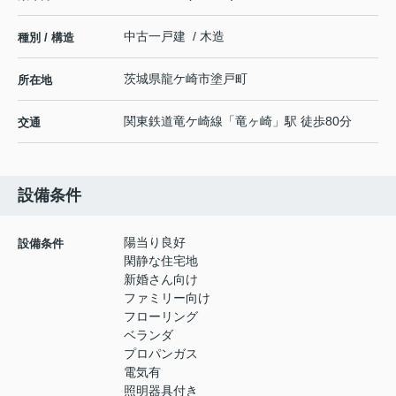
中古一戸建 / 木造
種別 / 構造
茨城県
龍ケ崎市
塗戸町
所在地
関東鉄道竜ケ崎線
「
竜ヶ崎
」駅 徒歩80分
交通
設備条件
陽当り良好
設備条件
閑静な住宅地
新婚さん向け
ファミリー向け
フローリング
ベランダ
プロパンガス
電気有
照明器具付き