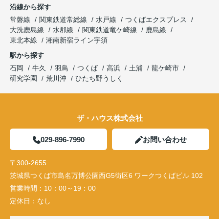
沿線から探す
常磐線
関東鉄道常総線
水戸線
つくばエクスプレス
大洗鹿島線
水郡線
関東鉄道竜ケ崎線
鹿島線
東北本線
湘南新宿ライン宇須
駅から探す
石岡
牛久
羽鳥
つくば
高浜
土浦
龍ケ崎市
研究学園
荒川沖
ひたち野うしく
ザ・ハウス株式会社
029-896-7990
お問い合わせ
〒300-2655
茨城県つくば市島名万博公園西G5街区6 ワークつくばビル 102
営業時間：
10：00～19：00
定休日：
なし