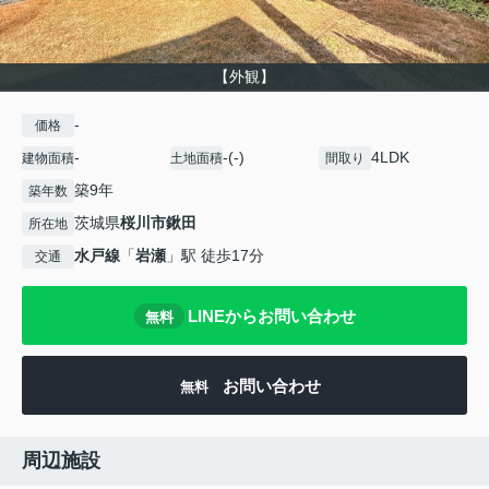
【外観】
-
価格
-
-(-)
4LDK
建物面積
土地面積
間取り
築9年
築年数
茨城県
桜川市
鍬田
所在地
水戸線
「
岩瀬
」駅 徒歩17分
交通
LINEからお問い合わせ
無料
お問い合わせ
無料
周辺施設