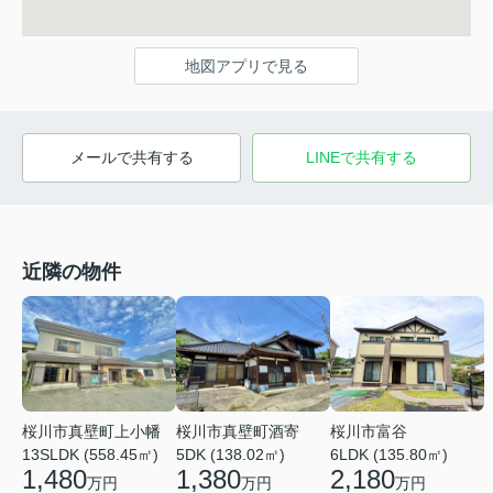
地図アプリで見る
メールで共有する
LINEで共有する
近隣の物件
桜川市真壁町上小幡
桜川市真壁町酒寄
桜川市富谷
13SLDK (558.45㎡)
5DK (138.02㎡)
6LDK (135.80㎡)
1,480
1,380
2,180
万円
万円
万円