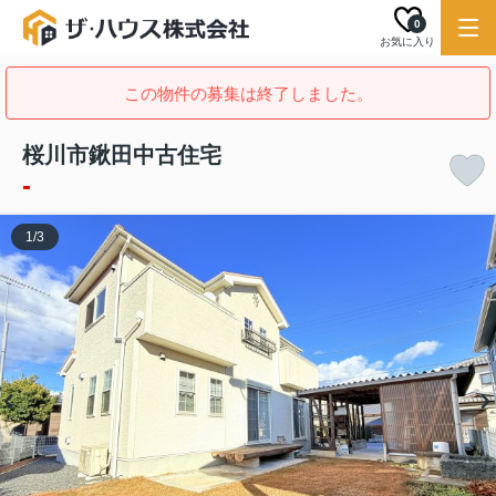
0
お気に入り
この物件の募集は終了しました。
桜川市鍬田中古住宅
-
1
/
3