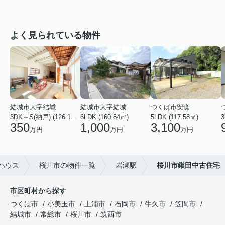
よく見られている物件
結城市大字結城
結城市大字結城
つくば市安食
3DK＋S(納戸) (126.19㎡)
6LDK (160.84㎡)
5LDK (117.58㎡)
350
1,000
3,100
万円
万円
万円
ハウス
桜川市の物件一覧
岩瀬駅
桜川市鍬田中古住宅
市区町村から探す
つくば市
小美玉市
土浦市
石岡市
牛久市
笠間市
結城市
常総市
桜川市
筑西市