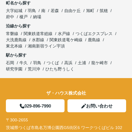
町名から探す
大字結城
羽鳥
南
若森
自由ケ丘
旭町
筑穂
府中
榎戸
納場
沿線から探す
常磐線
関東鉄道常総線
水戸線
つくばエクスプレス
大洗鹿島線
水郡線
関東鉄道竜ケ崎線
鹿島線
東北本線
湘南新宿ライン宇須
駅から探す
石岡
牛久
羽鳥
つくば
高浜
土浦
龍ケ崎市
研究学園
荒川沖
ひたち野うしく
ザ・ハウス株式会社
029-896-7990
お問い合わせ
〒300-2655
茨城県つくば市島名万博公園西G5街区6 ワークつくばビル 102