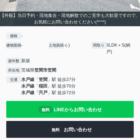
【外観】当日予約・現地集合・現地解散でのご見学も大歓迎ですので、
お気軽にお問い合わせください(*^^*)
-
価格
-
-(-)
3LDK＋S(納
建物面積
土地面積
間取り
戸)
新築
築年数
茨城県
笠間市
笠間
所在地
水戸線
「
笠間
」駅 徒歩27分
交通
水戸線
「
稲田
」駅 徒歩70分
水戸線
「
宍戸
」駅 徒歩72分
LINEからお問い合わせ
無料
お問い合わせ
無料