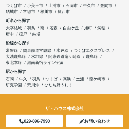
つくば市
小美玉市
土浦市
石岡市
牛久市
笠間市
結城市
常総市
桜川市
筑西市
町名から探す
大字結城
羽鳥
南
若森
自由ケ丘
旭町
筑穂
府中
榎戸
納場
沿線から探す
常磐線
関東鉄道常総線
水戸線
つくばエクスプレス
大洗鹿島線
水郡線
関東鉄道竜ケ崎線
鹿島線
東北本線
湘南新宿ライン宇須
駅から探す
石岡
牛久
羽鳥
つくば
高浜
土浦
龍ケ崎市
研究学園
荒川沖
ひたち野うしく
ザ・ハウス株式会社
029-896-7990
お問い合わせ