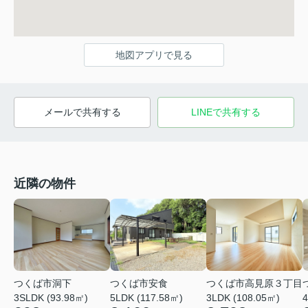
地図アプリで見る
メールで共有する
LINEで共有する
近隣の物件
つくば市安食
つくば市高見原３丁目
つくば市洞下
5LDK (117.58㎡)
3LDK (108.05㎡)
4
3SLDK (93.98㎡)