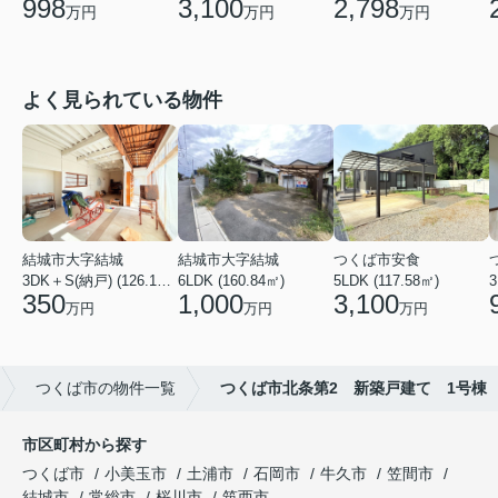
3,100
2,798
998
万円
万円
万円
よく見られている物件
結城市大字結城
結城市大字結城
つくば市安食
3DK＋S(納戸) (126.19㎡)
6LDK (160.84㎡)
5LDK (117.58㎡)
350
1,000
3,100
万円
万円
万円
つくば市の物件一覧
つくば市北条第2 新築戸建て 1号棟
市区町村から探す
つくば市
小美玉市
土浦市
石岡市
牛久市
笠間市
結城市
常総市
桜川市
筑西市