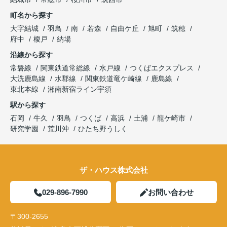
町名から探す
大字結城
羽鳥
南
若森
自由ケ丘
旭町
筑穂
府中
榎戸
納場
沿線から探す
常磐線
関東鉄道常総線
水戸線
つくばエクスプレス
大洗鹿島線
水郡線
関東鉄道竜ケ崎線
鹿島線
東北本線
湘南新宿ライン宇須
駅から探す
石岡
牛久
羽鳥
つくば
高浜
土浦
龍ケ崎市
研究学園
荒川沖
ひたち野うしく
ザ・ハウス株式会社
029-896-7990
お問い合わせ
〒300-2655