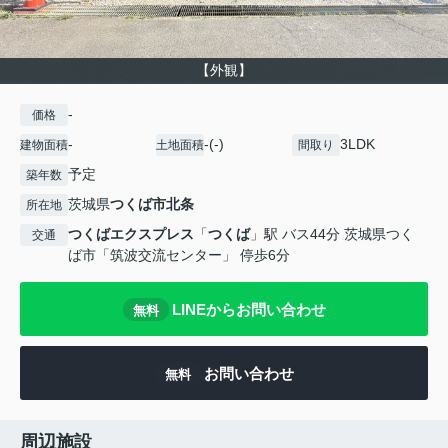
【外観】
-
価格
-
-(-)
3LDK
建物面積
土地面積
間取り
予定
築年数
茨城県
つくば市
北条
所在地
つくばエクスプレス
「
つくば
」駅 バス44分 茨城県つく
交通
ば市「筑波交流センター」 停歩6分
LINEからお問い合わせ
無料
お問い合わせ
無料
周辺施設