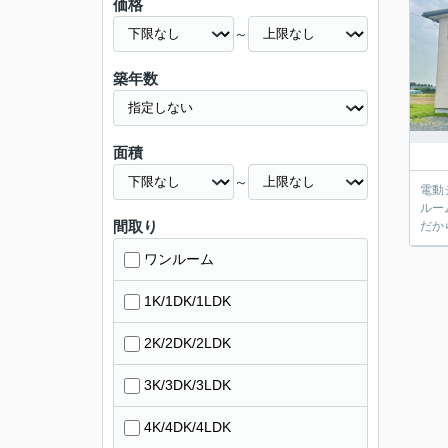
価格
～
築年数
面積
～
電動
ルー
間取り
だか
ワンルーム
1K/1DK/1LDK
2K/2DK/2LDK
3K/3DK/3LDK
4K/4DK/4LDK