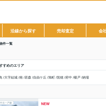
沿線から探す
売却査定
会
物件一覧
すすめのエリア
鳥
/
大字結城
/
南
/
若森
/
自由ケ丘
/
旭町
/
筑穂
/
府中
/
榎戸
/
納場
中古一戸建
NEW