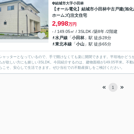
結城市
大字小田林
【オール電化】結城市小田林中古戸建(旭化
ホームズ)注文住宅
2,998
万円
- / 149.05㎡ / 3SLDK /築8年 /2階建
水戸線
「
小田林
」駅 徒歩28分
東北本線
「
小山
」駅 徒歩65分
シャッターとなっているので、手で開けなくても楽に開閉できます。平坦地かどう
ムが欲しい方にも嬉しい3SLDK。今回紹介するのは、建物面積が149.05平米。
らこそ、安心して生活できます。ぜひ当社での不動産探しをご検討ください。
1