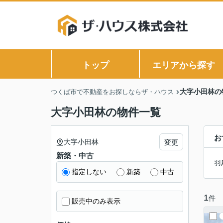
トップ
エリアから探す
大字小田林の
つくば市で不動産をお探しならザ・ハウス
大字小田林の物件一覧
お
大字小田林
変更
新築・中古
羽
指定しない
新築
中古
1
件
販売中のみ表示